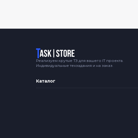
Логотип
Реализуем крутые ТЗ для вашего IT проекта.
Индивидуальные техзадания и на заказ.
Каталог