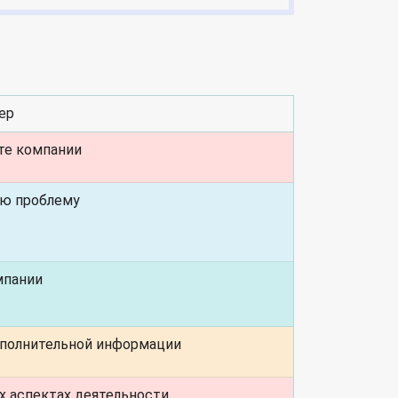
ер
те компании
ую проблему
мпании
ополнительной информации
х аспектах деятельности