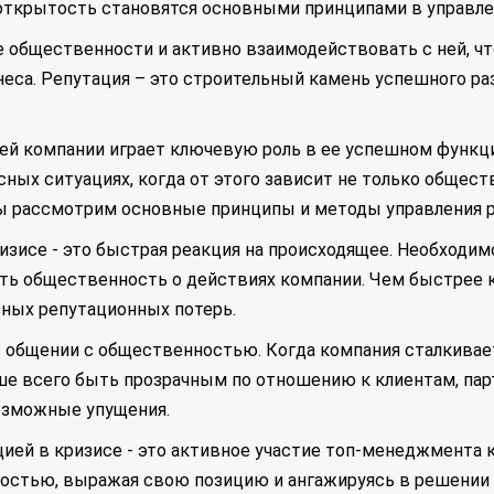
открытость становятся основными принципами в управле
е общественности и активно взаимодействовать с ней, ч
неса. Репутация – это строительный камень успешного ра
ей компании играет ключевую роль в ее успешном функц
ных ситуациях, когда от этого зависит не только обществ
мы рассмотрим основные принципы и методы управления р
изисе - это быстрая реакция на происходящее. Необходи
ь общественность о действиях компании. Чем быстрее к
зных репутационных потерь.
общении с общественностью. Когда компания сталкивает
ше всего быть прозрачным по отношению к клиентам, пар
озможные упущения.
цией в кризисе - это активное участие топ-менеджмента
стью, выражая свою позицию и ангажируясь в решении 