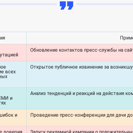
ия
Прим
Обновление контактов пресс-службы на сай
путацией
ное
Открытое публичное извинение за возникш
е всех
ных
Анализ тенденций и реакций на действия ко
СМИ и
тях
шибок и
Проведение пресс-конференции для дачи д
е доверия
Запуск рекламной кампании о положительны