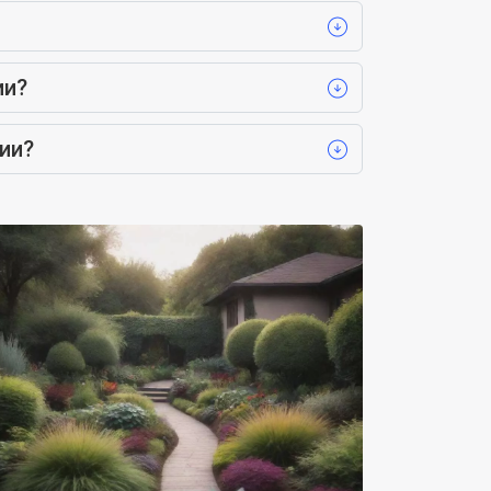
ии?
ии?