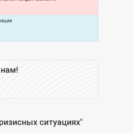
уации
 нам!
ризисных ситуациях"