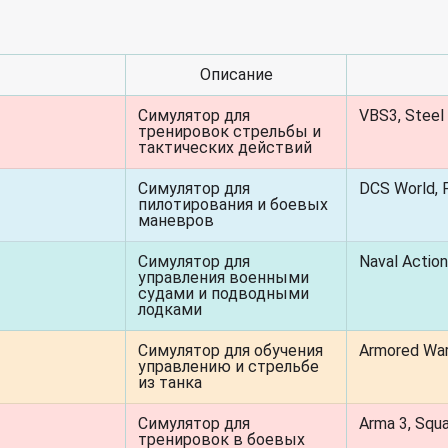
Описание
Симулятор для
VBS3, Steel
тренировок стрельбы и
тактических действий
Симулятор для
DCS World, F
пилотирования и боевых
маневров
Симулятор для
Naval Action
управления военными
судами и подводными
лодками
Симулятор для обучения
Armored War
управлению и стрельбе
из танка
Симулятор для
Arma 3, Squ
тренировок в боевых