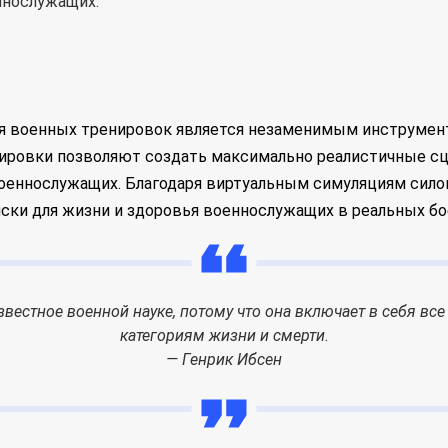
ннослужащих.
я военных тренировок является незаменимым инструмен
ровки позволяют создать максимально реалистичные сце
военнослужащих. Благодаря виртуальным симуляциям сило
ски для жизни и здоровья военнослужащих в реальных бо
звестное военной науке, потому что она включает в себя все
категориям жизни и смерти.
— Генрик Ибсен