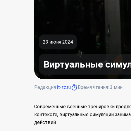
23 июня 2024
Виртуальные симул
Редакция
it-tz.ru
Время чтения:
3
мин
Современные военные тренировки предпол
контексте, виртуальные симуляции заним
действий.