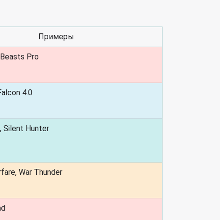
Примеры
 Beasts Pro
alcon 4.0
, Silent Hunter
fare, War Thunder
ad