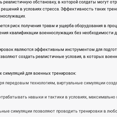
 реалистичную обстановку, в которой солдаты могут отр
х решений в условиях стресса. Эффективность таких трен
ннослужащих.
тся риск получения травм и ущерба оборудования в проц
ния квалификации военнослужащих без необходимости д
нировок являются эффективным инструментом для подго
позволяют создать реалистичные условия, в которых вое
 симуляций для военных тренировок:
аря передовым технологиям, виртуальные симуляции соз
трабатывать навыки и тактики в условиях, максимально 
льные симуляции позволяют проводить тренировки в любо