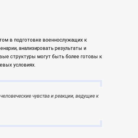
том в подготовке военнослужащих к
нарии, анализировать результаты и
вые структуры могут быть более готовы к
евых условиях.
 человеческие чувства и реакции, ведущие к