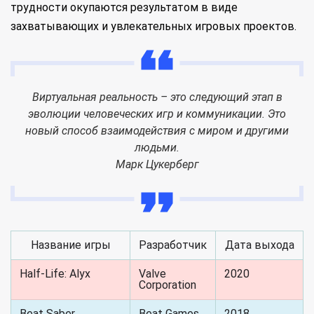
трудности окупаются результатом в виде
захватывающих и увлекательных игровых проектов.
Виртуальная реальность – это следующий этап в
эволюции человеческих игр и коммуникации. Это
новый способ взаимодействия с миром и другими
людьми.
Марк Цукерберг
Название игры
Разработчик
Дата выхода
Half-Life: Alyx
Valve
2020
Corporation
Beat Saber
Beat Games
2018