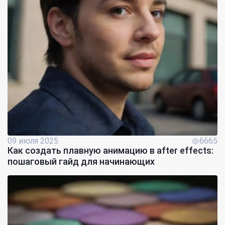
09 июля 2025
6665
Как создать плавную анимацию в after effects:
пошаговый гайд для начинающих