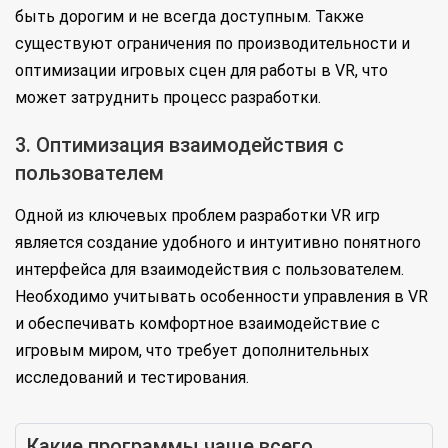
быть дорогим и не всегда доступным. Также
существуют ограничения по производительности и
оптимизации игровых сцен для работы в VR, что
может затруднить процесс разработки.
3. Оптимизация взаимодействия с
пользователем
Одной из ключевых проблем разработки VR игр
является создание удобного и интуитивно понятного
интерфейса для взаимодействия с пользователем.
Необходимо учитывать особенности управления в VR
и обеспечивать комфортное взаимодействие с
игровым миром, что требует дополнительных
исследований и тестирования.
Какие программы чаще всего