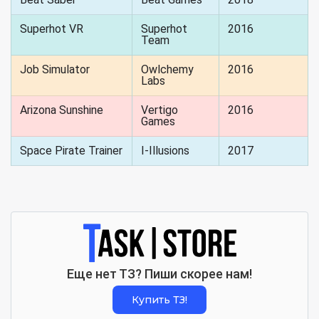
Superhot VR
Superhot
2016
Team
Job Simulator
Owlchemy
2016
Labs
Arizona Sunshine
Vertigo
2016
Games
Space Pirate Trainer
I-Illusions
2017
Еще нет ТЗ? Пиши скорее нам!
Купить ТЗ!