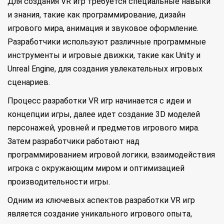
Для создания VR игр требуется специальные навыки
и знания, такие как программирование, дизайн
игрового мира, анимация и звуковое оформление.
Разработчики используют различные программные
инструменты и игровые движки, такие как Unity и
Unreal Engine, для создания увлекательных игровых
сценариев.
Процесс разработки VR игр начинается с идеи и
концепции игры, далее идет создание 3D моделей
персонажей, уровней и предметов игрового мира.
Затем разработчики работают над
программированием игровой логики, взаимодействия
игрока с окружающим миром и оптимизацией
производительности игры.
Одним из ключевых аспектов разработки VR игр
является создание уникального игрового опыта,