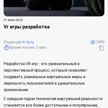
21 июня 2024
Vr игры разработка
Редакция
it-tz.ru
7490
Время чтения:
2
мин
Разработка VR игр - это увлекательный и
перспективный процесс, который позволяет
создавать уникальные виртуальные миры и
переносить пользователей в удивительные
приключения.
С каждым годом технологии виртуальной реальности
становятся все более доступными и популярными,